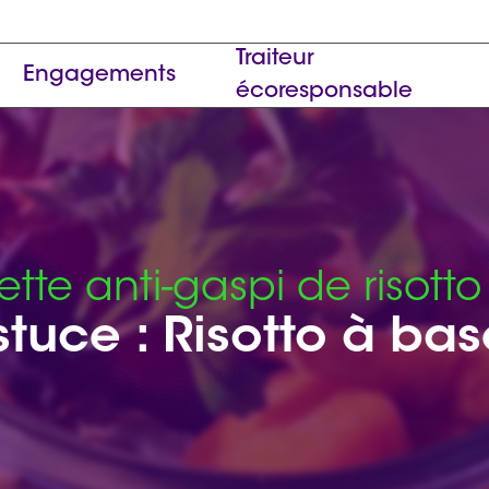
Traiteur
Engagements
écoresponsable
tte anti-gaspi de risott
stuce : Risotto à ba