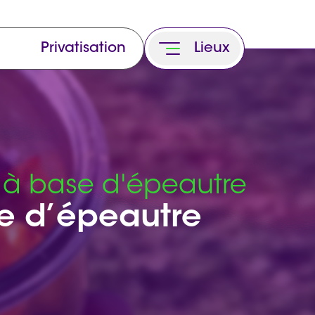
Privatisation
Lieux
o à base d'épeautre
se d’épeautre