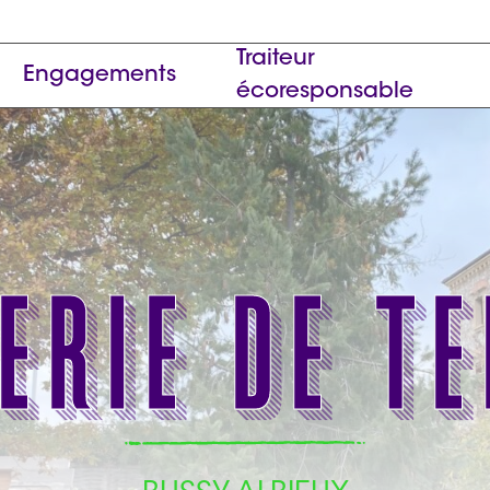
Traiteur
Engagements
écoresponsable
erie de Te