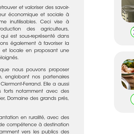
etrouver et valoriser des savoir-
leur économique et sociale à
e inutilisables. Ceci vise à
oduction des agriculteurs,
qui est sous-représenté dans
lons également à favoriser la
o et locale en proposant une
éloignés.
 que nous pouvons proposer
, englobant nos partenaires
 Clermont-Ferrand. Elle a aussi
ts forts notamment avec des
ier, Domaine des grands prés,
antation en ruralité, avec des
 de compétence à destination
tamment vers les publics des