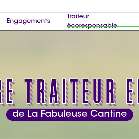
Traiteur
Engagements
écoresponsable
re traiteur 
de La Fabuleuse Cantine