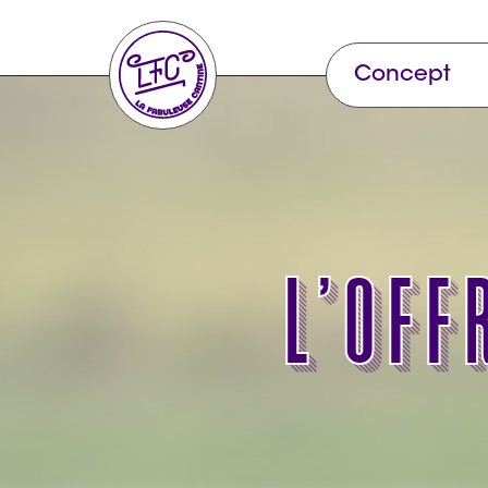
Concept
L’off